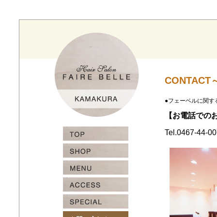
ヘ
ア
ー
サ
ロ
ン
Faile
Faire
CONTAC
Belle（フ
Belle（フ
ェ
ェ
ー
●フェーベルに関す
ー
ベ
ベ
【お電話での
ル）
ル）
～
お
Tel.0467-44-0
TOP
問
ペ
い
ー
合
ジ
わ
～
せ